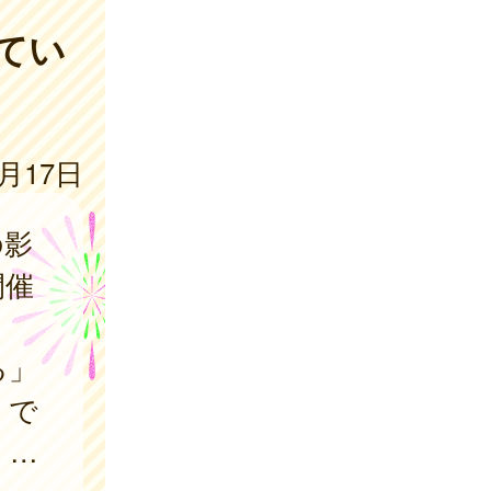
てい
1月17日
の影
開催
る」
くで
」…