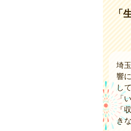
「
埼
響
し
「
「
き