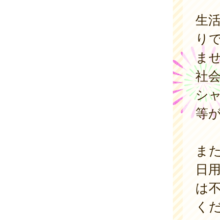
生
り
ま
社
シ
等
また
日
は
く