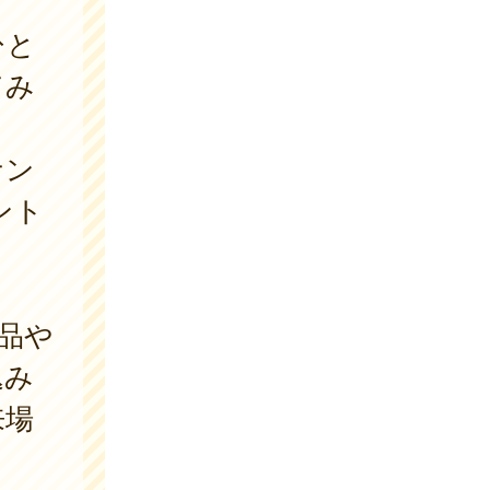
ひと
てみ
ナン
ント
品や
込み
来場