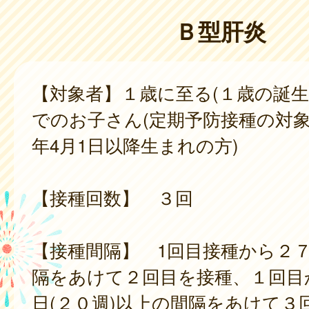
Ｂ型肝炎
【対象者】１歳に至る(１歳の誕生
でのお子さん(定期予防接種の対象
年4月1日以降生まれの方)
【接種回数】 ３回
【接種間隔】 1回目接種から２
隔をあけて２回目を接種、１回目
日(２０週)以上の間隔をあけて３