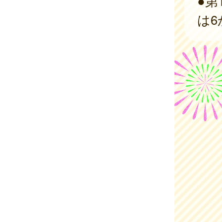
●第
は6