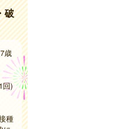
・破
7歳
回)
接種