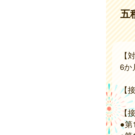
五
【対
6か
【接
【
●第