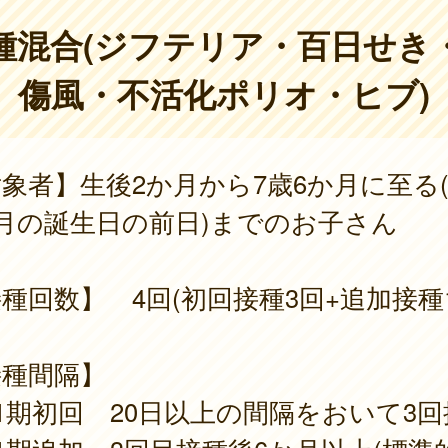
種混合(ジフテリア・百日せき
傷風・不活化ポリオ・ヒブ)
象者】生後2か月から7歳6か月に至る(
月の誕生日の前日)までのお子さん
種回数】 4回(初回接種3回+追加接種1
接種間隔】
1期初回 20日以上の間隔をおいて3回