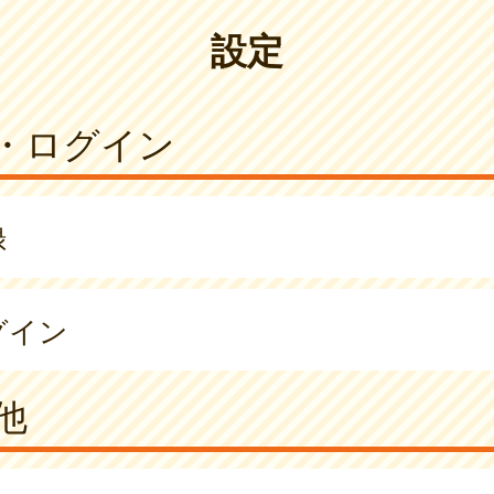
設定
・ログイン
録
グイン
他