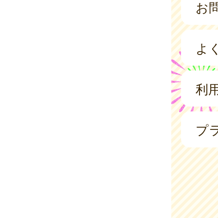
お
よ
利
プ