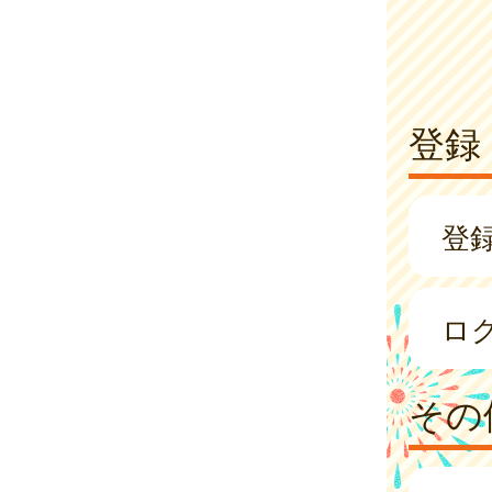
登録
登
ロ
その