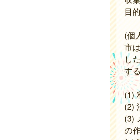
目
(個
市
し
す
(1
(2
(3
の