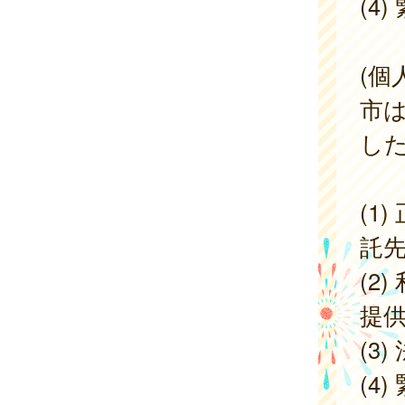
(4
(個
市
し
(1
託
(2
提
(3
(4