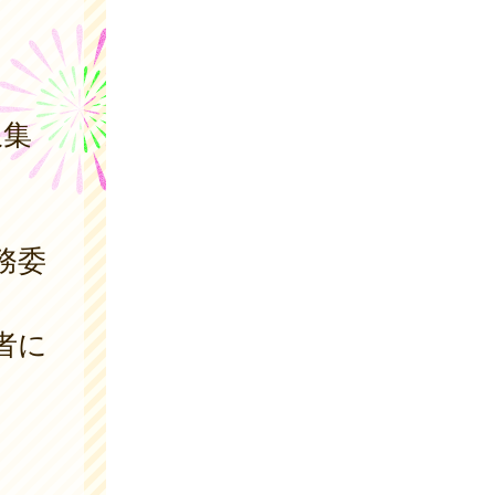
収集
務委
者に