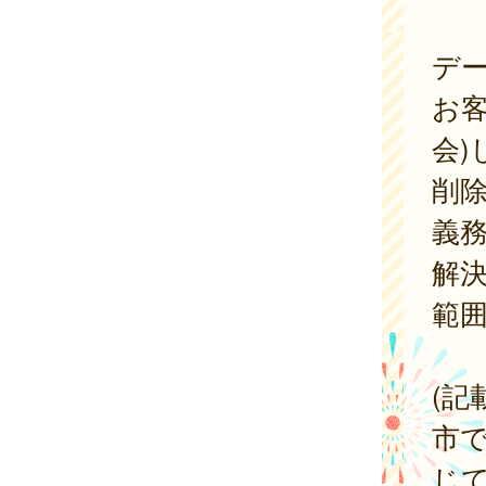
デ
お
会
削
義
解
範
(記
市
じ