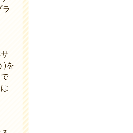
プラ
本サ
)を
内で
報は
。
する