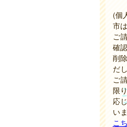
(個
市
ご
確
削
だ
ご
限
応
い
こ