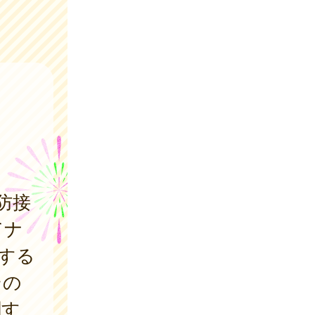
防接
てナ
する
その
関す