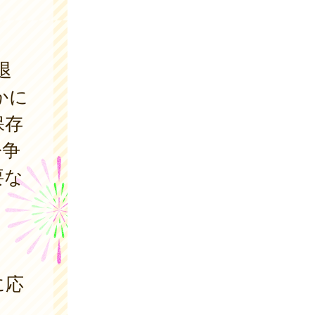
退
かに
保存
紛争
要な
。
に応