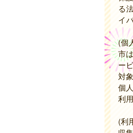
る
イ
(個
市
ービ
対
個
利
(利
収