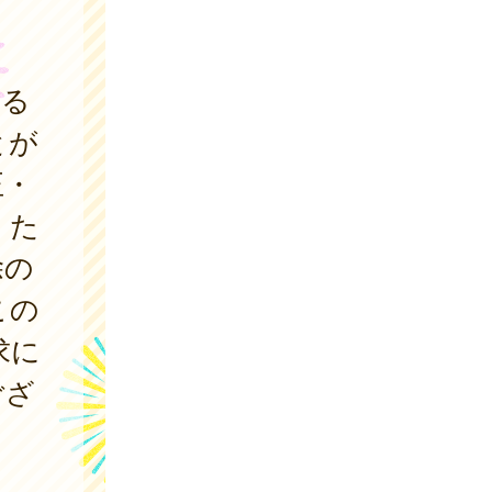
かる
とが
正・
。た
除の
この
求に
ござ