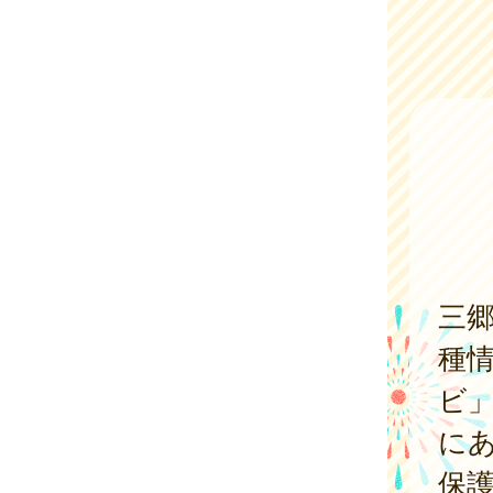
三郷
種
ビ」
に
保